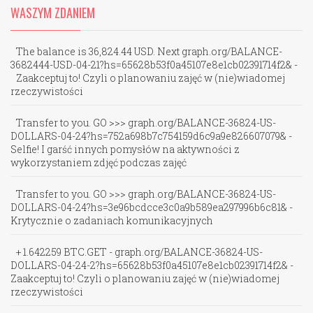
WASZYM ZDANIEM
The balance is 36,824.44 USD. Next graph.org/BALANCE-
3682444-USD-04-21?hs=65628b53f0a45107e8e1cb02391714f2&
-
Zaakceptuj to! Czyli o planowaniu zajęć w (nie)wiadomej
rzeczywistości
Transfer to you. GO >>> graph.org/BALANCE-36824-US-
DOLLARS-04-24?hs=752a698b7c754159d6c9a9e826607079&
-
Selfie! I garść innych pomysłów na aktywności z
wykorzystaniem zdjęć podczas zajęć
Transfer to you. GO >>> graph.org/BALANCE-36824-US-
DOLLARS-04-24?hs=3e96bcdcce3c0a9b589ea297996b6c81&
-
Krytycznie o zadaniach komunikacyjnych
+ 1.642259 ВТС.GET - graph.org/BALANCE-36824-US-
DOLLARS-04-24-2?hs=65628b53f0a45107e8e1cb02391714f2&
-
Zaakceptuj to! Czyli o planowaniu zajęć w (nie)wiadomej
rzeczywistości