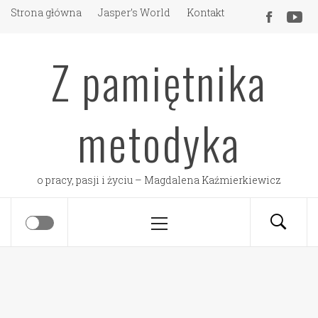
Skip
Strona główna
Jasper’s World
Kontakt
to
content
Z pamiętnika
metodyka
o pracy, pasji i życiu – Magdalena Kaźmierkiewicz
Primary
Menu